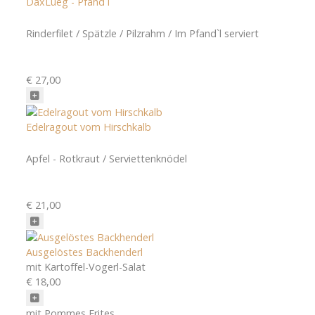
DaxLueg - Pfand`l
Rinderfilet / Spätzle / Pilzrahm / Im Pfand`l serviert
€ 27,00
Edelragout vom Hirschkalb
Apfel - Rotkraut / Serviettenknödel
€ 21,00
Ausgelöstes Backhenderl
mit Kartoffel-Vogerl-Salat
€ 18,00
mit Pommes Frites