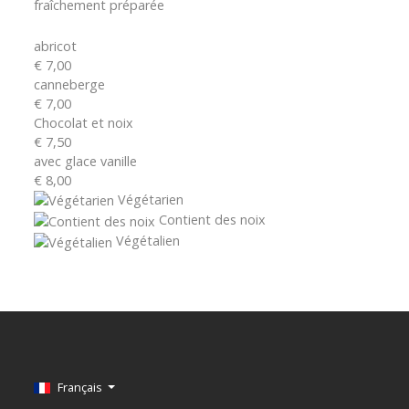
fraîchement préparée
abricot
€ 7,00
canneberge
€ 7,00
Chocolat et noix
€ 7,50
avec glace vanille
€ 8,00
Végétarien
Contient des noix
Végétalien
Sélectionnez votre langue
Français