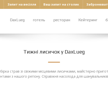
Запит на весілля
Ваш запит на столик
Забронювати
DaxLueg
готель
ресторан
Кейтеринг
б
Тижні лисичок у DaxLueg
добірка страв зі свіжими місцевими лисичками, майстерно при
нтами з нашого регіону. Справжня насолода для шанувальників 