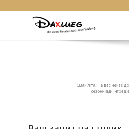
Смак літа. На вас чекає 
сезонними інгредіє
Ваш запит на столик