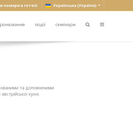
Оберіть свою мову
 номери в готелі
Українська (Україна)
ронювання
події
семінари
готованими та доповненими
австрійської кухні.